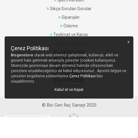
Sıkça Sorulan Sorular
Siparişler
Ödeme
Teslimat ve Kargo
x
İade ve Değişim
Çerez Politikası
Biogenstore
olarak web sitemizi geliştirmek, kullanışlı, etkili ve
güvenli hale getirmek amacıyla çerezler (cookie) kullanıyoruz.
Sitemizde gezinmeye devam etmeniz halinde cihazınızdaki
çerezlere erişebileceğimizi de kabul ediyorsunuz. Ayrıntılı bilgiye ve
çerezleri engelleme yöntemlerine
Çerez Politikası
’dan
ulaşabilirsiniz.
Kabul et ve Kapat
© Bio Gen İlaç Sanayi 2020